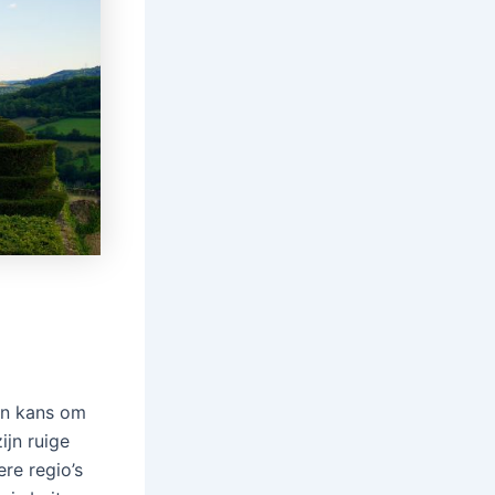
een kans om
ijn ruige
re regio’s