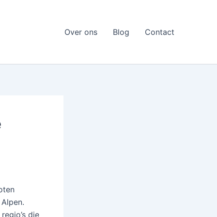
Over ons
Blog
Contact
e
goten
 Alpen.
regio’s die