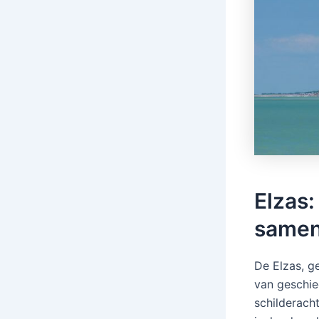
Elzas:
same
De Elzas, g
van geschied
schilderach