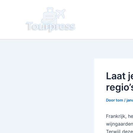
Ga
naar
de
inhoud
Laat 
regio’
Door
tom
/
jan
Frankrijk, h
wijngaarden
Terwijl dez