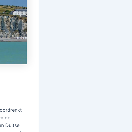
doordrenkt
en de
en Duitse