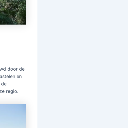
n
uwd door de
astelen en
 de
ze regio.