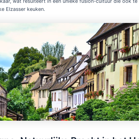
kaar, wat resulteert in een unieke fusion-cultuur die ook te
jke Elzasser keuken.