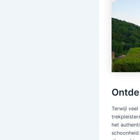
Ontdek
Terwijl vee
trekpleiste
het authent
schoonheid 