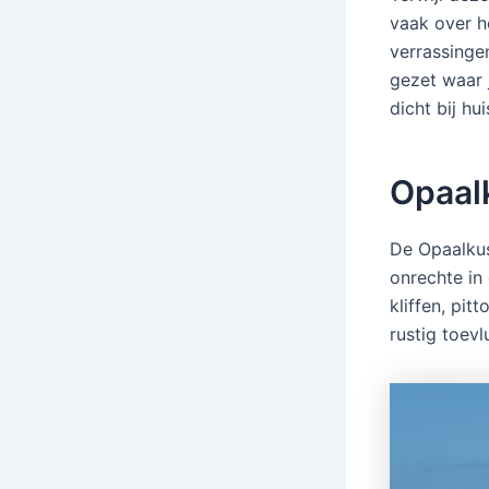
vaak over h
verrassinge
gezet waar 
dicht bij hui
Opaalk
De Opaalkust
onrechte in
kliffen, pi
rustig toev