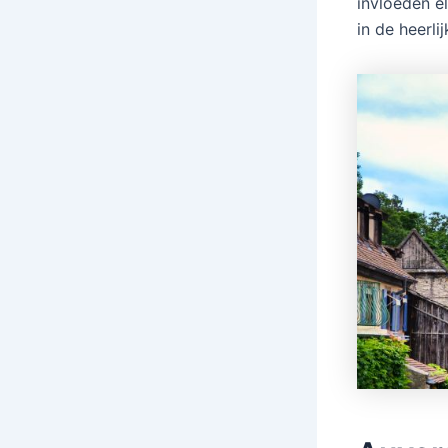
invloeden el
in de heerli