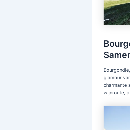
Bourg
Same
Bourgondië,
glamour van
charmante s
wijnroute, p