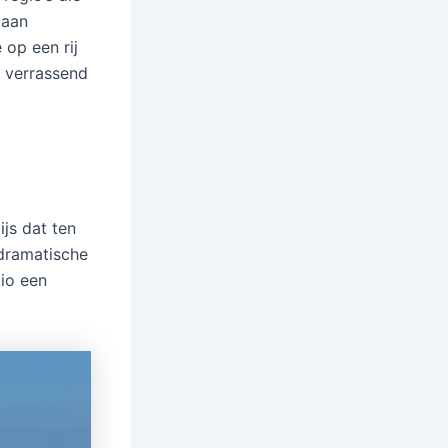
 aan
 op een rij
e verrassend
ijs dat ten
 dramatische
gio een